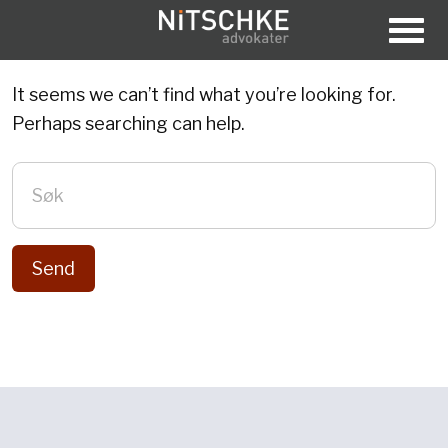
Skip to content
Nothing Found
It seems we can’t find what you’re looking for.
Perhaps searching can help.
For å søke på dette nettstedet må du taste inn et 