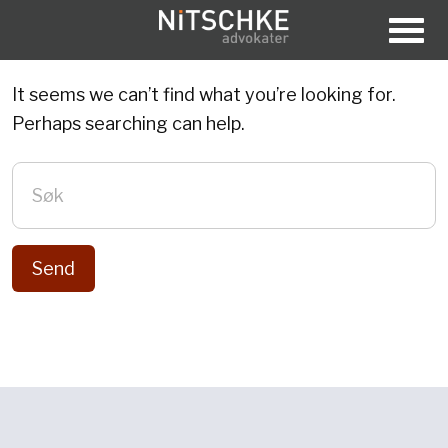
Skip to content
Nothing Found
It seems we can’t find what you’re looking for.
Perhaps searching can help.
For å søke på dette nettstedet må du taste inn et 